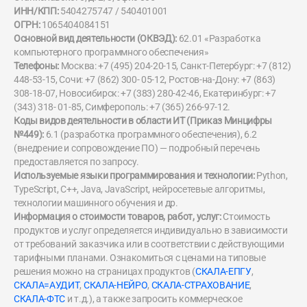
ИНН/КПП:
5404275747 / 540401001
ОГРН:
1065404084151
Основной вид деятельности (ОКВЭД):
62.01 «Разработка
компьютерного программного обеспечения»
Телефоны:
Москва: +7 (495) 204-20-15, Санкт-Петербург: +7 (812)
448-53-15, Сочи: +7 (862) 300- 05-12, Ростов-на-Дону: +7 (863)
308-18-07, Новосибирск: +7 (383) 280-42-46, Екатеринбург: +7
(343) 318- 01-85, Симферополь: +7 (365) 266-97-12.
Коды видов деятельности в области ИТ (Приказ Минцифры
№449):
6.1 (разработка программного обеспечения), 6.2
(внедрение и сопровождение ПО) — подробный перечень
предоставляется по запросу.
Используемые языки программирования и технологии:
Python,
TypeScript, C++, Java, JavaScript, нейросетевые алгоритмы,
технологии машинного обучения и др.
Информация о стоимости товаров, работ, услуг:
Стоимость
продуктов и услуг определяется индивидуально в зависимости
от требований заказчика или в соответствии с действующими
тарифными планами. Ознакомиться с ценами на типовые
решения можно на страницах продуктов (
СКАЛА-ЕПГУ
,
СКАЛА=АУДИТ
,
СКАЛА-НЕЙРО
,
СКАЛА-СТРАХОВАНИЕ
,
СКАЛА-ФТС
и т.д.), а также запросить коммерческое